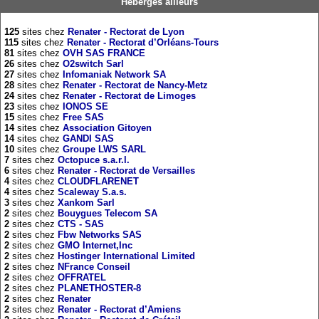
Hébergés ailleurs
125
sites chez
Renater - Rectorat de Lyon
115
sites chez
Renater - Rectorat d’Orléans-Tours
81
sites chez
OVH SAS FRANCE
26
sites chez
O2switch Sarl
27
sites chez
Infomaniak Network SA
28
sites chez
Renater - Rectorat de Nancy-Metz
24
sites chez
Renater - Rectorat de Limoges
23
sites chez
IONOS SE
15
sites chez
Free SAS
14
sites chez
Association Gitoyen
14
sites chez
GANDI SAS
10
sites chez
Groupe LWS SARL
7
sites chez
Octopuce s.a.r.l.
6
sites chez
Renater - Rectorat de Versailles
4
sites chez
CLOUDFLARENET
4
sites chez
Scaleway S.a.s.
3
sites chez
Xankom Sarl
2
sites chez
Bouygues Telecom SA
2
sites chez
CTS - SAS
2
sites chez
Fbw Networks SAS
2
sites chez
GMO Internet,Inc
2
sites chez
Hostinger International Limited
2
sites chez
NFrance Conseil
2
sites chez
OFFRATEL
2
sites chez
PLANETHOSTER-8
2
sites chez
Renater
2
sites chez
Renater - Rectorat d’Amiens